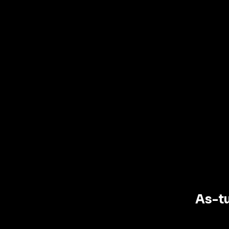
SHOPPING PAR
SPIRIT
RHUM
COGNA
As-tu