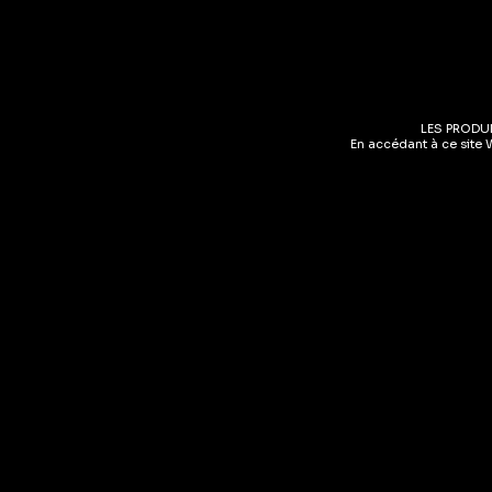
Inscris-toi !
LES PRODU
En accédant à ce site 
PROFITES D'UN
COMMANDE
Bénéficies de -10%* sur ta 
ton inscription à notre newsl
*Hors spiritueux
Abonne-toi ici