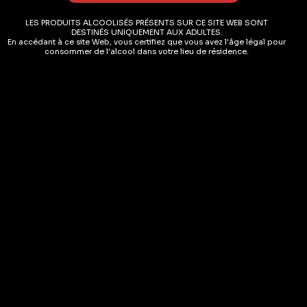
Cliquez pour accepter les cookies et
LES PRODUITS ALCOOLISÉS PRÉSENTS SUR CE SITE WEB SONT
DESTINÉS UNIQUEMENT AUX ADULTES.
activer ce contenu.
En accédant à ce site Web, vous certifiez que vous avez l'âge légal pour
consommer de l'alcool dans votre lieu de résidence.
À propos
Mentions légales
Termes et conditions
Conditions de livraison
Politique de confidentialité