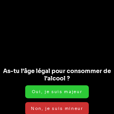
Téléphone : +41 24 471 44 21
Mail :
info@petitecave.ch
DEMANDE
D’INFORMATION
Pour plus d’informations, envoie-nous un mail à
info@petitecave.ch
,
une personne de notre équipe
te contactera dans les plus brefs délais.
As-tu l'âge légal pour consommer de
l'alcool ?