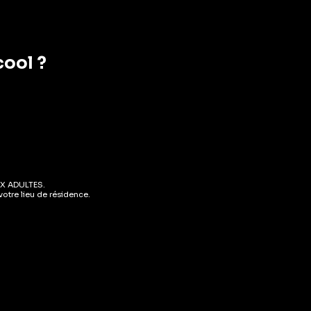
cool ?
ALEURS
dant
X ADULTES.
otre lieu de résidence.
ut ce qu’on fait. Elles guident chacune de