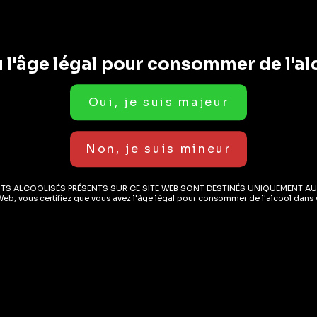
 l'âge légal pour consommer de l'al
 MISSION & NOS V
ez un plaisir inattendu en ai
les gens à explorer.
ITS ALCOOLISÉS PRÉSENTS SUR CE SITE WEB SONT DESTINÉS UNIQUEMENT AU
Web, vous certifiez que vous avez l'âge légal pour consommer de l'alcool dans v
NOS VALEURS
périence boisson qui dépasse
Nos valeurs sont le socle de to