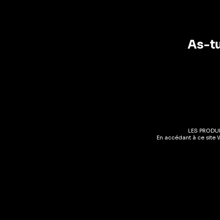
As-tu
NOTRE
Cré
LES PRODU
En accédant à ce site 
NOTRE MISSION
Notre mission est simple : t’offrir une ex