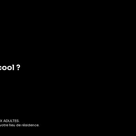
EN STOCK
EN STOCK
.0%
0.0%
AJOUTER AU PANIER
AJOUTER AU PANIER
cool ?
issons Sans Alcool
Boissons Sans Alcool
adet Mauler Sans
Boléro Rouge Sans
lcool
Alcool
X ADULTES.
otre lieu de résidence.
( AVIS)
( AVIS)