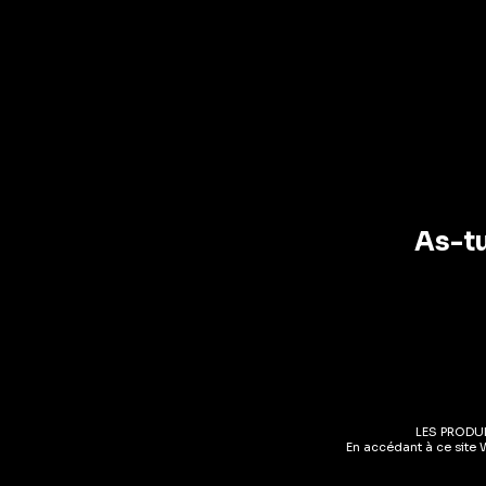
0.0%
Vin sans alcool
(6)
Vins Blancs
(1)
AJOUT
Vins Rouges
(1)
Pays
As-tu
Pays
Régions
Boisson
Valais
(1)
El Ton
LES PRODU
Vaud
(3)
En accédant à ce site 