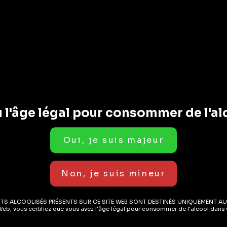
EN STOCK
EN STOCK
0.0%
0
ER AU PANIER
AJOUTER AU PANIER
 l'âge légal pour consommer de l'al
s Sans Alcool
Boissons Sans Alcool
Bo
y Mate
Boléro Blanc Sans
C
Alcool
A
ITS ALCOOLISÉS PRÉSENTS SUR CE SITE WEB SONT DESTINÉS UNIQUEMENT AU
Web, vous certifiez que vous avez l'âge légal pour consommer de l'alcool dans v
( AVIS)
( AVIS)