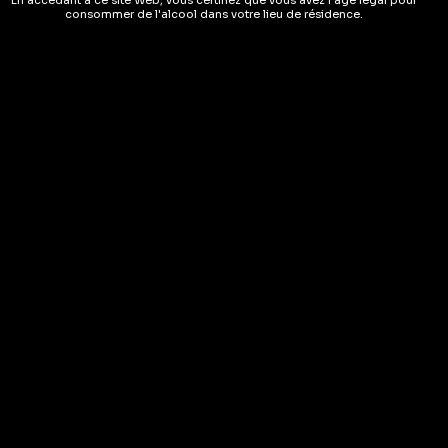
consommer de l'alcool dans votre lieu de résidence.
Liqueurs
Liqueurs
Williams Honig –
Liqueur De Williamine –
Appenzeller 50cl
Morand 70cl
( AVIS)
( AVIS)
CHF
25.10
CHF
36.80
EN STOCK
EN STOCK
35%
35%
AJOUTER AU PANIER
AJOUTER AU PANIER