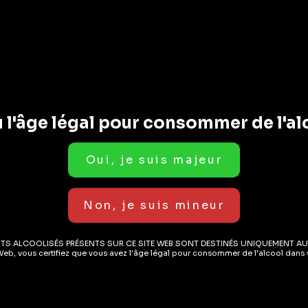
ER AU PANIER
AJOUTER AU PANIER
 l'âge légal pour consommer de l'al
s Sans Alcool
Boissons Sans Alcool
Bo
Tree Premium
Fever-Tree Premium
F
 Beer 4x20cl
Indian Tonic Water
M
ITS ALCOOLISÉS PRÉSENTS SUR CE SITE WEB SONT DESTINÉS UNIQUEMENT AU
Web, vous certifiez que vous avez l'âge légal pour consommer de l'alcool dans v
4x20cl
W
( AVIS)
( AVIS)
.40
CHF
8.40
C
EN STOCK
EN STOCK