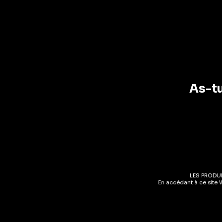
Pays
AJOUT
Pays
Régions
As-tu
Vaud
(4)
Prix
Boisson
FILTRER
Fever-
CHF 0
—
CHF 20
Ginger
LES PRODU
En accédant à ce site 
CHF
8