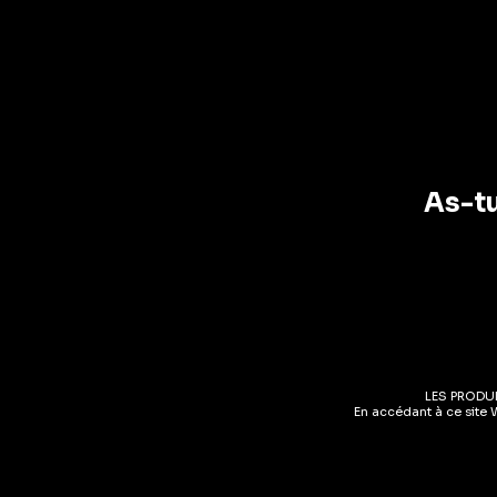
As-tu
LES PRODU
En accédant à ce site 