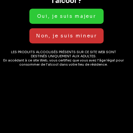
l'alcool ?
LES PRODUITS ALCOOLISÉS PRÉSENTS SUR CE SITE WEB SONT
DESTINÉS UNIQUEMENT AUX ADULTES.
En accédant à ce site Web, vous certifiez que vous avez l'âge légal pour
consommer de l'alcool dans votre lieu de résidence.
Vins
Vins
Cornalin – Domaine
Completer – Domaine
Dussex 75cl
Dussex 75cl
( AVIS)
( AVIS)
CHF
26.00
CHF
28.00
EN STOCK
EN STOCK
14.9%
AJOUTER AU PANIER
AJOUTER AU PANIER