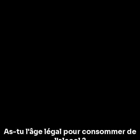
équilibre à la dégustation.
Accords mets & vins :
Parfait à l’apéritif, avec des
viandes rouges mijotées ou
des fromages à pâte tendre
, pour des accords conviviaux
et savoureux.
Informations complémentaires
Avis (0)
Vous aimerez
peut-être aussi
As-tu l'âge légal pour consommer de