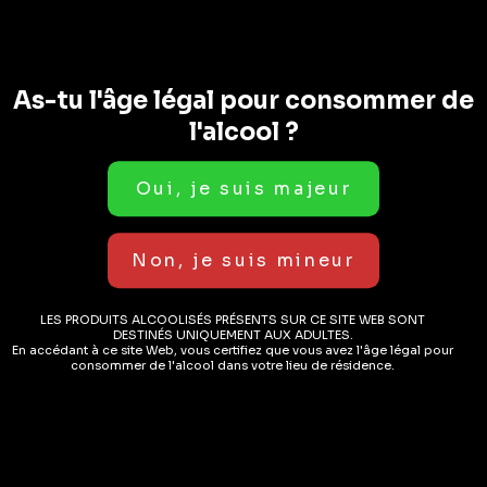
complexité et en finesse après plusieurs années de cave.
Informations complémentaires
As-tu l'âge légal pour consommer de
l'alcool ?
Avis (0)
Vous aimerez
peut-être aussi
LES PRODUITS ALCOOLISÉS PRÉSENTS SUR CE SITE WEB SONT
DESTINÉS UNIQUEMENT AUX ADULTES.
En accédant à ce site Web, vous certifiez que vous avez l'âge légal pour
consommer de l'alcool dans votre lieu de résidence.