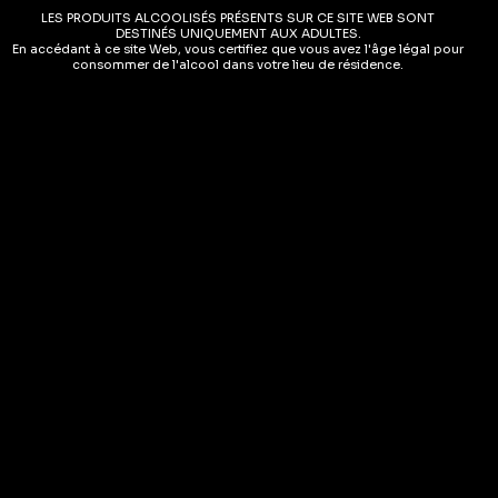
LES PRODUITS ALCOOLISÉS PRÉSENTS SUR CE SITE WEB SONT
v
Nez :
Arômes frais et légèrement floraux
DESTINÉS UNIQUEMENT AUX ADULTES.
e
En accédant à ce site Web, vous certifiez que vous avez l'âge légal pour
consommer de l'alcool dans votre lieu de résidence.
:
Goût :
Un gin équilibré avec une minéralité douce, des
notes herbeuses et un soupçon d’épice, une finale
agréablement croustillante et légèrement sucrée
Informations complémentaires
Avis (0)
Produits
populaires