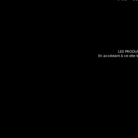
Description
Informations Compl
LES PRODU
En accédant à ce site 
Tout en élégance et en sobriété, la menthe glaciale révèle l
Produits populair