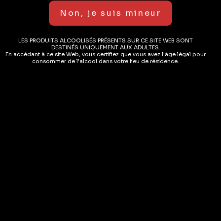
Description
i
v
Cépage :
Cornalin – Elevé en fûts de chêne
e
LES PRODUITS ALCOOLISÉS PRÉSENTS SUR CE SITE WEB SONT
:
Nez :
Intense et complexe aux odeurs de cerises noires et
DESTINÉS UNIQUEMENT AUX ADULTES.
de sureau, avec un léger côté boisé
En accédant à ce site Web, vous certifiez que vous avez l'âge légal pour
consommer de l'alcool dans votre lieu de résidence.
Bouche :
Une attaque souple, une bouche gourmande au
goût de cassis et de groseille
Accompagnement :
Avec de belles viandes rouges, des
grillades, du gibier,…
Informations complémentaires
Avis (0)