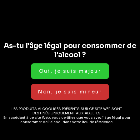
AJOUTER AU PANIER
AJOUTER AU PANIER
As-tu l'âge légal pour consommer de
l'alcool ?
Liqueurs
Liqueurs
Chamarel Vanilla Liqueur
Chamarel Mandarine
LES PRODUITS ALCOOLISÉS PRÉSENTS SUR CE SITE WEB SONT
50cl
Liqueur 50cl
DESTINÉS UNIQUEMENT AUX ADULTES.
En accédant à ce site Web, vous certifiez que vous avez l'âge légal pour
( AVIS)
( AVIS)
consommer de l'alcool dans votre lieu de résidence.
CHF
33.00
CHF
33.00
EN STOCK
EN STOCK
35%
35%