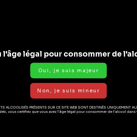
 l'âge légal pour consommer de l'al
Gin
Gi
ouble Yuzu
Gin 27 Soul Of Wood –
Sw
se Gin 70cl
Appenzell Old Tom
24
Gin 70cl
( AVIS)
( AVIS)
ITS ALCOOLISÉS PRÉSENTS SUR CE SITE WEB SONT DESTINÉS UNIQUEMENT AU
7.20
CHF
42.20
C
Web, vous certifiez que vous avez l'âge légal pour consommer de l'alcool dans v
EN STOCK
EN STOCK
43%
4