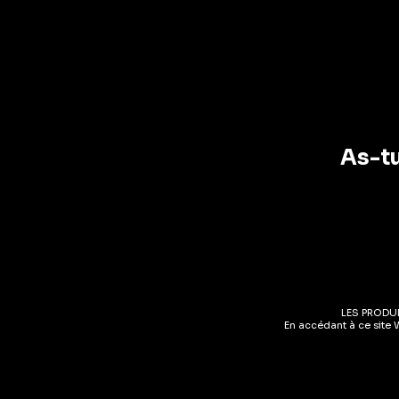
FILTRER
CHF 10
—
CHF 120
As-tu
Gin
Etsu D
Japane
LES PRODU
CHF
5
En accédant à ce site 
43%