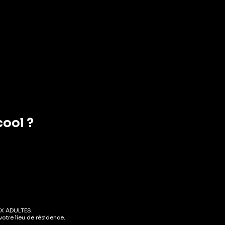
cool ?
issons Sans Alcool
Boissons Sans Alcool
usetea Citron PET
Fusetea Pêche &
x50cl
Hibiscus PET 6x50cl
( AVIS)
( AVIS)
HF
9.60
CHF
9.60
EN STOCK
EN STOCK
X ADULTES.
otre lieu de résidence.