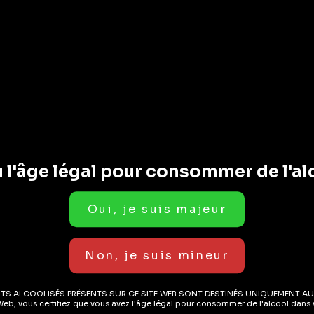
 l'âge légal pour consommer de l'al
Bo
F
6
C
s Sans Alcool
Boissons Sans Alcool
a Citron Boite
Fusetea Pêche &
ITS ALCOOLISÉS PRÉSENTS SUR CE SITE WEB SONT DESTINÉS UNIQUEMENT AU
Web, vous certifiez que vous avez l'âge légal pour consommer de l'alcool dans v
Hibiscus Boite 6x33cl