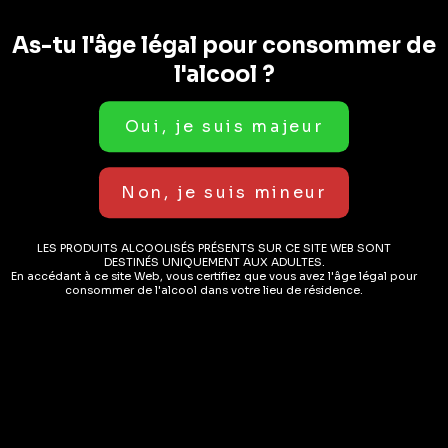
As-tu l'âge légal pour consommer de
l'alcool ?
Boissons Sans Alcool
LES PRODUITS ALCOOLISÉS PRÉSENTS SUR CE SITE WEB SONT
Fever-Tree
DESTINÉS UNIQUEMENT AUX ADULTES.
Mediterranean Tonic
En accédant à ce site Web, vous certifiez que vous avez l'âge légal pour
consommer de l'alcool dans votre lieu de résidence.
Water 4x20cl
( AVIS)
CHF
8.40
EN STOCK
AJOUTER AU PANIER