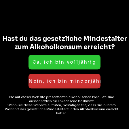
Hast du das gesetzliche Mindestalter
zum Alkoholkonsum erreicht?
NOS PRODUITS
EN VEDETTE
Die auf dieser Website präsentierten alkoholischen Produkte sind
ausschließlich für Erwachsene bestimmt.
Wenn Sie diese Website aufrufen, bestätigen Sie, dass Sie in Ihrem
Wohnort das gesetzliche Mindestalter für den Alkoholkonsum erreicht
haben.