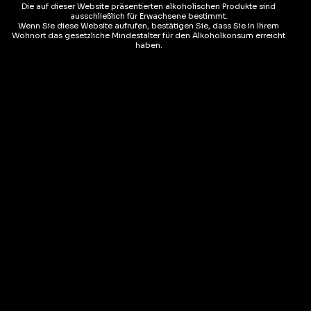
Die auf dieser Website präsentierten alkoholischen Produkte sind
ausschließlich für Erwachsene bestimmt.
Wenn Sie diese Website aufrufen, bestätigen Sie, dass Sie in Ihrem
Wohnort das gesetzliche Mindestalter für den Alkoholkonsum erreicht
haben.
Spirituosen
Spirituosen
Vodka Ciroc Peach 70cl
Vodka Ciroc Mango 70cl
( REZENSIONEN)
( REZENSIONEN)
CHF
44.90
CHF
44.90
AUF LAGER
AUF LAGER
37.5 %
37.5 %
AJOUTER AU PANIER
AJOUTER AU PANIER