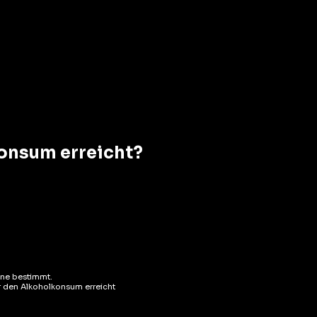
AUF LAGER
AUF LAGER
8%
28 %
AJOUTER AU PANIER
AJOUTER AU PANIER
konsum erreicht?
köre
Liköre
amarel Vanilla
Chamarel Mandarine
ene bestimmt.
queur 50cl
Liqueur 50cl
ür den Alkoholkonsum erreicht
( REZENSIONEN)
( REZENSIONEN)