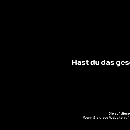
17%
FILTRER
CHF 10
—
CHF 120
AJOUT
Hast du das ges
Liköre
Amaret
Die auf dies
Wenn Sie diese Website aufru