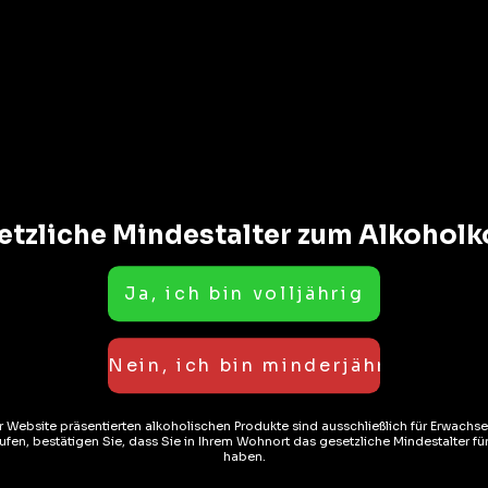
AUF LAGER
AUF LAGER
26%
1
ER AU PANIER
AJOUTER AU PANIER
etzliche Mindestalter zum Alkohol
Liköre
Li
to Casoni 70cl
Bumbu Cream Liqueur
Ch
er Website präsentierten alkoholischen Produkte sind ausschließlich für Erwachs
70cl
Li
fen, bestätigen Sie, dass Sie in Ihrem Wohnort das gesetzliche Mindestalter f
haben.
( REZENSIONEN)
( REZENSIONEN)