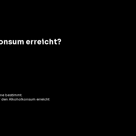
konsum erreicht?
ene bestimmt.
ür den Alkoholkonsum erreicht
Gérer le consentement