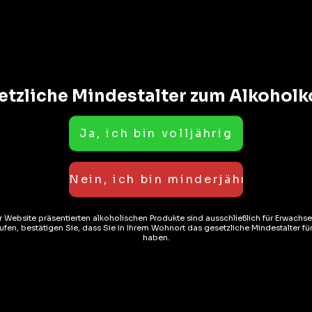
etzliche Mindestalter zum Alkohol
CONSIGNÉ
osen
Biere
ra Bitter 20cl
La Meule – BFM 33cl
er Website präsentierten alkoholischen Produkte sind ausschließlich für Erwachs
( REZENSIONEN)
( REZENSIONEN)
fen, bestätigen Sie, dass Sie in Ihrem Wohnort das gesetzliche Mindestalter f
2.50
CHF
4.00
haben.
AUF LAGER
AUF LAGER
6%
ER AU PANIER
AJOUTER AU PANIER