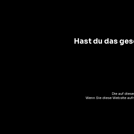
Rechercher Un Produit
Hast du das ges
Catégories De Produits
Aperitif
(1)
Spiritu
Bières Blondes
(1)
Angostu
Die auf dies
Wenn Sie diese Website aufru
Pays
CHF
2
44.7%
Pays
AJOUT