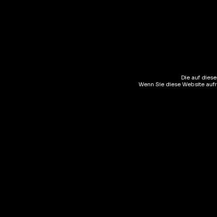
Die auf dies
Beschreibung
Zusätzliche Inform
Wenn Sie diese Website aufru
Somersby Apple Original est la boisson aux pommes rafraîc
Beliebte Produkt