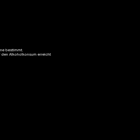
ene bestimmt.
ür den Alkoholkonsum erreicht
aîchissante des pommes vertes.