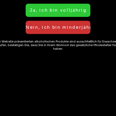
er Website präsentierten alkoholischen Produkte sind ausschließlich für Erwachs
ationen
Rezensionen (0)
fen, bestätigen Sie, dass Sie in Ihrem Wohnort das gesetzliche Mindestalter f
haben.
hissante. Avec son acidité agréable, sa touche fruitée et rafr
e