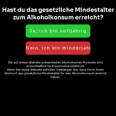
Zusätzliche Informationen
Hast du das gesetzliche Mindestalter
Rezensionen (0)
zum Alkoholkonsum erreicht?
Das könnte dir
auch gefallen
Die auf dieser Website präsentierten alkoholischen Produkte sind
ausschließlich für Erwachsene bestimmt.
Wenn Sie diese Website aufrufen, bestätigen Sie, dass Sie in Ihrem
Wohnort das gesetzliche Mindestalter für den Alkoholkonsum erreicht
haben.