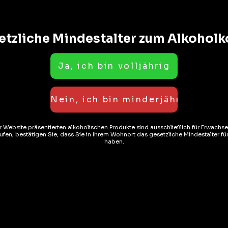
etzliche Mindestalter zum Alkohol
ationen
Rezensionen (0)
er Website präsentierten alkoholischen Produkte sind ausschließlich für Erwachs
fen, bestätigen Sie, dass Sie in Ihrem Wohnort das gesetzliche Mindestalter f
haben.
ucture, généreuse, puissante et corsée
e viandes rouges