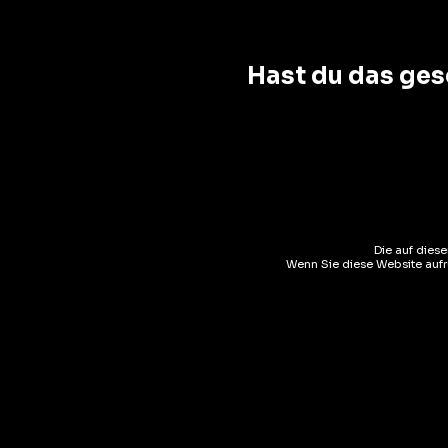
Hast du das ges
Beschreibung
Zusätzliche Inform
Die auf dies
Cépage :
Diolinoir
Wenn Sie diese Website aufru
Nez :
Arômes fruités
Bouche :
Notes de cerise et de chocolat avec une belle str
Accompagnement :
S’accompagne de gibier à plumes et d
Temps de garde :
5 à 7 ans