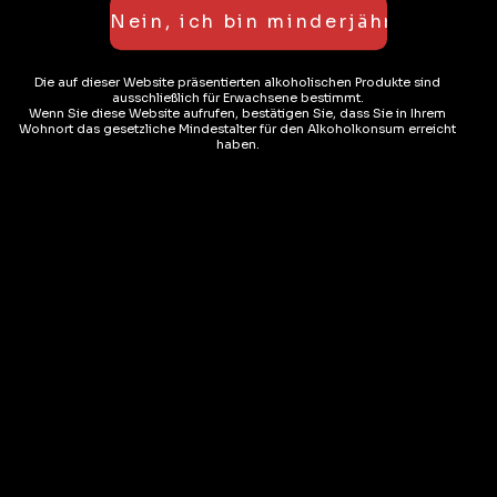
Die auf dieser Website präsentierten alkoholischen Produkte sind
ausschließlich für Erwachsene bestimmt.
Wenn Sie diese Website aufrufen, bestätigen Sie, dass Sie in Ihrem
Wohnort das gesetzliche Mindestalter für den Alkoholkonsum erreicht
haben.
Biere
Chérie Framboise
( REZENSIONEN)
CHF
2.25
AUF LAGER
3.5%
AJOUTER AU PANIER
Beliebte