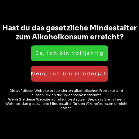
Hast du das gesetzliche Mindestalter
zum Alkoholkonsum erreicht?
Wein
Wein
Extra Bleu Ciel Rosé –
Rosé Roseline – MAYE
Die auf dieser Website präsentierten alkoholischen Produkte sind
MAYE
ausschließlich für Erwachsene bestimmt.
Wenn Sie diese Website aufrufen, bestätigen Sie, dass Sie in Ihrem
Wohnort das gesetzliche Mindestalter für den Alkoholkonsum erreicht
( REZENSIONEN)
( REZENSIONEN)
haben.
CHF
15.90
CHF
14.90
AUF LAGER
AUF LAGER
12.7%
12.6%