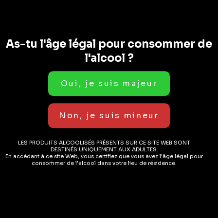
As-tu l'âge légal pour consommer de
l'alcool ?
Vins
Vins
Merlot Abbaye 1734 –
Pinot Noir – Famille
Cave Du Tunnel
Fischli
( AVIS)
( AVIS)
LES PRODUITS ALCOOLISÉS PRÉSENTS SUR CE SITE WEB SONT
CHF
16.90
CHF
19.00
DESTINÉS UNIQUEMENT AUX ADULTES.
En accédant à ce site Web, vous certifiez que vous avez l'âge légal pour
consommer de l'alcool dans votre lieu de résidence.
EN STOCK
EN STOCK
12.5%
AJOUTER AU PANIER
AJOUTER AU PANIER